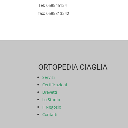
Tel: 058545134
fax: 0585813342
ORTOPEDIA CIAGLIA
Servizi
Certificazioni
Brevetti
Lo Studio
Il Negozio
Contatti