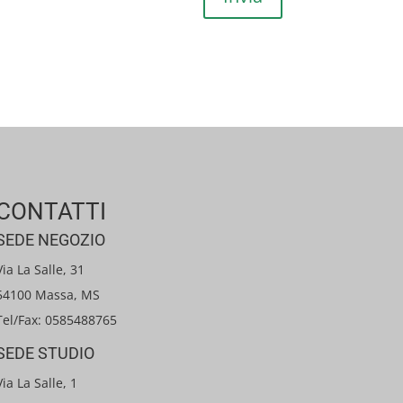
CONTATTI
SEDE NEGOZIO
Via La Salle, 31
54100 Massa, MS
Tel/Fax: 0585488765
SEDE STUDIO
Via La Salle, 1